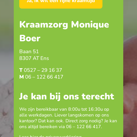
Ja, ik wil een fijne kraamtijd
Kraamzorg Monique
Boer
Baan 51
8307 AT Ens
T
0527 – 29 16 37
M
06 – 122 66 417
Je kan bij ons terecht
We zijn bereikbaar van 8:00u tot 16:30u op
alle werkdagen. Liever langskomen op ons
kantoor? Dat kan ook. Direct zorg nodig? Je kan
ons altijd bereiken via
06 – 122 66 417
.