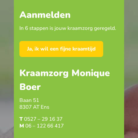
Aanmelden
In 6 stappen is jouw kraamzorg geregeld.
Ja, ik wil een fijne kraamtijd
Kraamzorg Monique
Boer
Baan 51
8307 AT Ens
T
0527 – 29 16 37
M
06 – 122 66 417