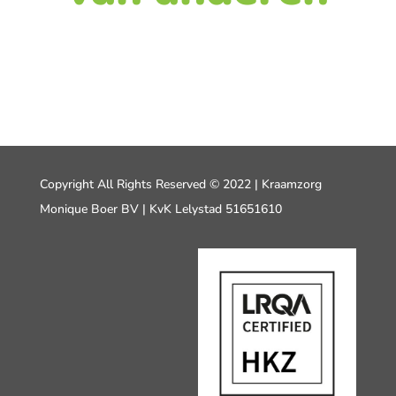
Copyright All Rights Reserved © 2022 | Kraamzorg
Monique Boer BV | KvK Lelystad 51651610