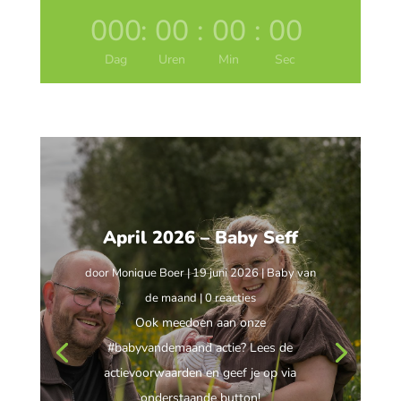
000
:
00
:
00
:
00
Dag
Uren
Min
Sec
April 2026 – Baby Seff
door
Monique Boer
|
19 juni 2026
|
Baby van
de maand
| 0 reacties
Ook meedoen aan onze
#babyvandemaand actie? Lees de
actievoorwaarden en geef je op via
onderstaande button!