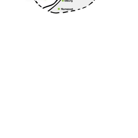
In drukke periodes kan het helaas voorkomen
dat wij
afwijken van het kaartje
, en dat wij
in
jouw woonplaats geen zorg kunnen bieden
.
Op deze manier zorgen we ervoor dat
alle
gezinnen de zorg krijgen die zij nodig
hebben.