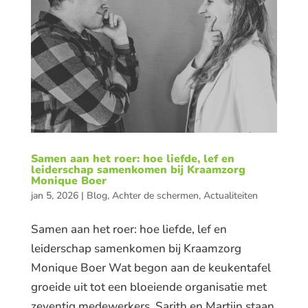
Samen aan het roer: hoe liefde, lef en
leiderschap samenkomen bij Kraamzorg
Monique Boer
jan 5, 2026
|
Blog
,
Achter de schermen
,
Actualiteiten
Samen aan het roer: hoe liefde, lef en
leiderschap samenkomen bij Kraamzorg
Monique Boer Wat begon aan de keukentafel
groeide uit tot een bloeiende organisatie met
zeventig medewerkers. Sarith en Martijn staan