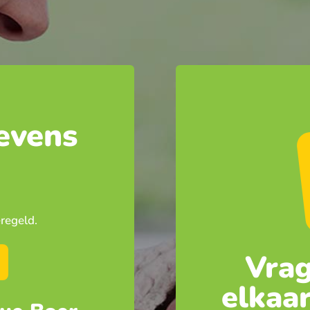
evens
regeld.
Vrag
elkaar