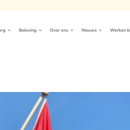
org
Beleving
Over ons
Nieuws
Werken bi