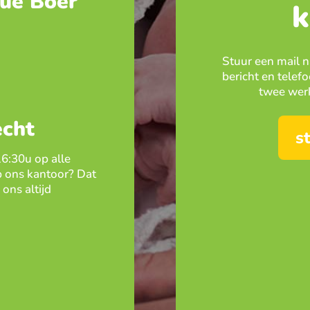
ue Boer
k
Stuur een mail 
bericht en tel
twee werk
echt
s
16:30u op alle
 ons kantoor? Dat
ons altijd