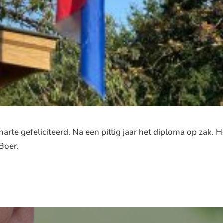
arte gefeliciteerd. Na een pittig jaar het diploma op zak. H
Boer.