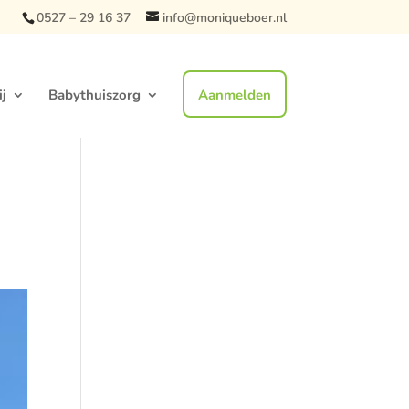
0527 – 29 16 37
info@moniqueboer.nl
j
Babythuiszorg
Aanmelden