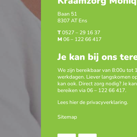
Kraamzorg Moniq
Baan 51
8307 AT Ens
T
0527 – 29 16 37
M
06 – 122 66 417
Je kan bij ons ter
We zijn bereikbaar van 8:00u tot 
werkdagen. Liever langskomen op
kan ook. Direct zorg nodig? Je kan 
bereiken via
06 – 122 66 417
.
Lees hier de
privacyverklaring
.
Sitemap