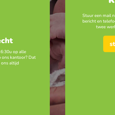
Stuur een mail 
bericht en tel
twee werk
echt
s
16:30u op alle
 ons kantoor? Dat
ons altijd