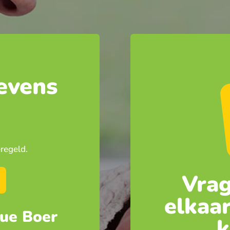
evens
regeld.
Vrag
elkaar
ue Boer
k