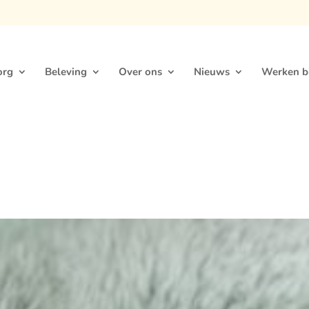
org
Beleving
Over ons
Nieuws
Werken bi