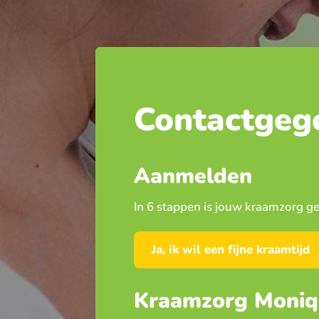
Contactgeg
Aanmelden
In 6 stappen is jouw kraamzorg ge
Ja, ik wil een fijne kraamtijd
Kraamzorg Moniq