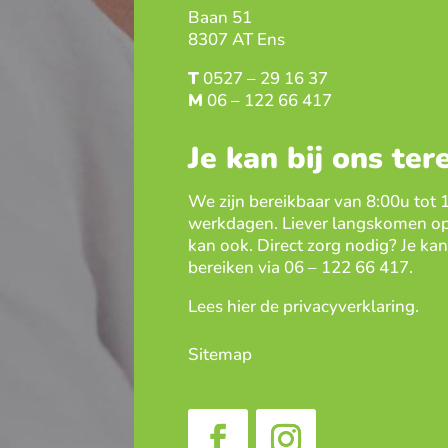
Baan 51
8307 AT Ens
T
0527 – 29 16 37
M
06 – 122 66 417
Je kan bij ons ter
We zijn bereikbaar van 8:00u tot 
werkdagen. Liever langskomen op
kan ook. Direct zorg nodig? Je kan 
bereiken via
06 – 122 66 417
.
Lees hier de
privacyverklaring
.
Sitemap