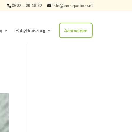
0527 – 29 16 37
info@moniqueboer.nl
j
Babythuiszorg
Aanmelden