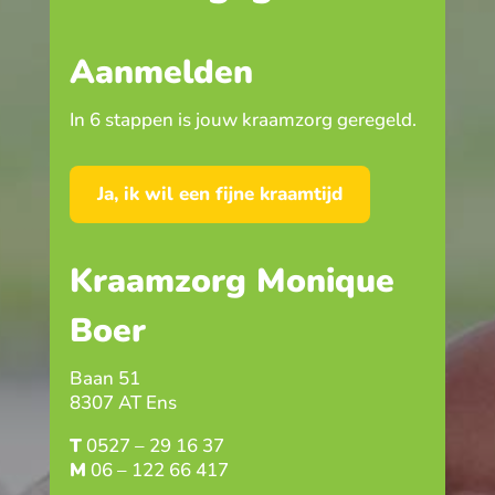
Aanmelden
In 6 stappen is jouw kraamzorg geregeld.
Ja, ik wil een fijne kraamtijd
Kraamzorg Monique
Boer
Baan 51
8307 AT Ens
T
0527 – 29 16 37
M
06 – 122 66 417