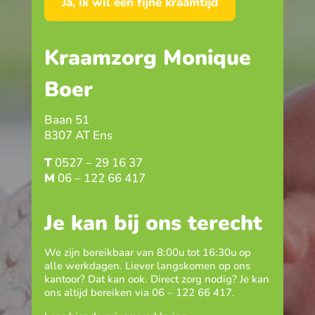
Ja, ik wil een fijne kraamtijd
Kraamzorg Monique
Boer
Baan 51
8307 AT Ens
T
0527 – 29 16 37
M
06 – 122 66 417
Je kan bij ons terecht
We zijn bereikbaar van 8:00u tot 16:30u op
alle werkdagen. Liever langskomen op ons
kantoor? Dat kan ook. Direct zorg nodig? Je kan
ons altijd bereiken via
06 – 122 66 417
.