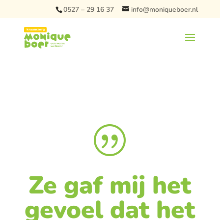
0527 – 29 16 37
info@moniqueboer.nl
|
Ze gaf mij het
gevoel dat het