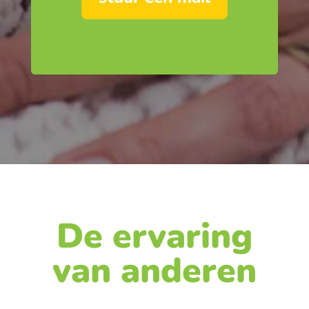
De ervaring
van anderen