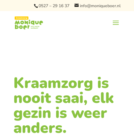
0527 – 29 16 37
info@moniqueboer.nl
Kraamzorg is
nooit saai, elk
gezin is weer
anders.