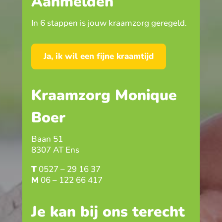
Aanmelden
In 6 stappen is jouw kraamzorg geregeld.
Ja, ik wil een fijne kraamtijd
Kraamzorg Monique
Boer
Baan 51
8307 AT Ens
T
0527 – 29 16 37
M
06 – 122 66 417
Je kan bij ons terecht