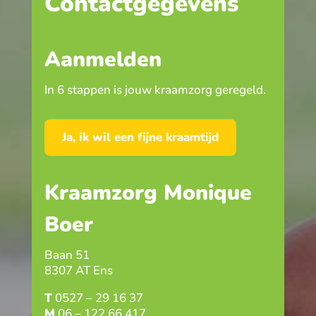
Contactgegevens
Aanmelden
In 6 stappen is jouw kraamzorg geregeld.
Ja, ik wil een fijne kraamtijd
Kraamzorg Monique
Boer
Baan 51
8307 AT Ens
T
0527 – 29 16 37
M
06 – 122 66 417