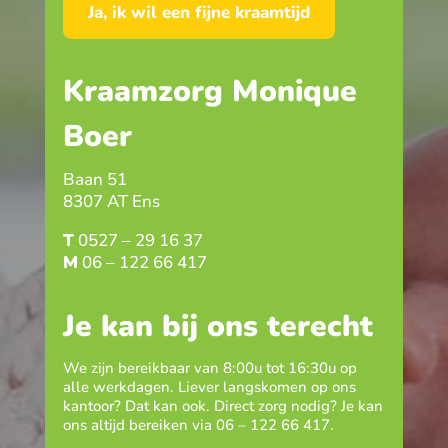
Ja, ik wil een fijne kraamtijd
Kraamzorg Monique
Boer
Baan 51
8307 AT Ens
T
0527 – 29 16 37
M
06 – 122 66 417
Je kan bij ons terecht
We zijn bereikbaar van 8:00u tot 16:30u op
alle werkdagen. Liever langskomen op ons
kantoor? Dat kan ook. Direct zorg nodig? Je kan
ons altijd bereiken via
06 – 122 66 417
.