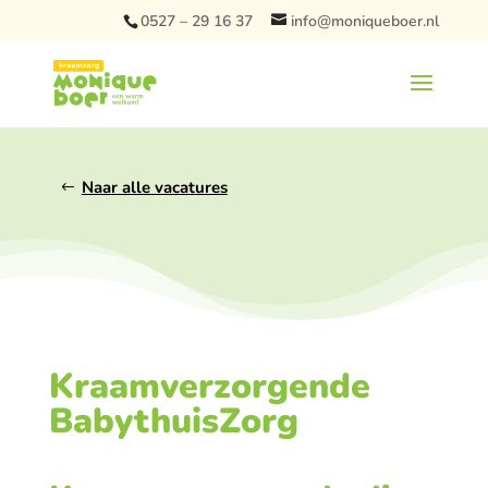
0527 – 29 16 37
info@moniqueboer.nl
Naar alle vacatures
Kraamverzorgende
BabythuisZorg