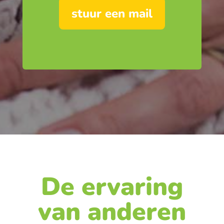
stuur een mail
De ervaring
van anderen