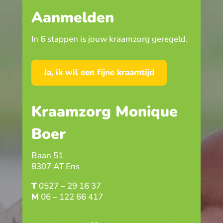
Aanmelden
In 6 stappen is jouw kraamzorg geregeld.
Ja, ik wil een fijne kraamtijd
Kraamzorg Monique
Boer
Baan 51
8307 AT Ens
T
0527 – 29 16 37
M
06 – 122 66 417