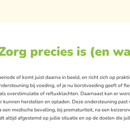
org precies is (en w
riode of komt juist daarna in beeld, en richt zich op prakt
ndersteuning bij voeding, of je nu borstvoeding geeft of f
als overstimulatie of refluxklachten. Daarnaast kan er wo
r kunnen herstellen en opladen. Deze ondersteuning past v
a een medische bevalling, bij prematuriteit, na een keizers
 altijd afgestemd op jullie situatie en op de doelen die ju