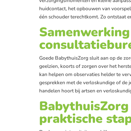
verzorgingsmomenten en kleine aanpassin
huidcontact, het opbouwen van voorspelb
één schouder terechtkomt. Zo ontstaat er 
Samenwerking 
consultatiebur
Goede BabythuisZorg sluit aan op de zor
geelzien, koorts of zorgen over het her
kan helpen om observaties helder te ver
gesprekken met de verloskundige of de je
handelen hoort bij artsen en verloskundig
BabythuisZorg 
praktische sta