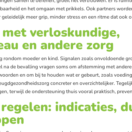
gen samen te oefenen, groeit het vertrouwen. Er is ruimt
aarheid en het omgaan met prikkels. Ook partners worden 
geleidelijk meer grip, minder stress en een ritme dat ook o
met verloskundige,
eau en andere zorg
g rondom moeder en kind. Signalen zoals onvoldoende groe
stel na de bevalling vragen soms om afstemming met ander
woorden en om bij te houden wat er gebeurt, zoals voeding
ugdgezondheidszorg concreter en overzichtelijker. Tegelijk
en, terwijl de ondersteuning thuis vooral praktisch, preven
regelen: indicaties, d
ppen