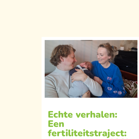
Echte verhalen:
Een
fertiliteitstraject: