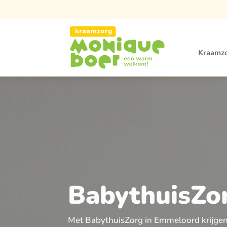
Kraamz
BabythuisZo
Met BabythuisZorg in Emmeloord krijgen