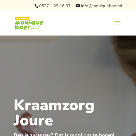
0527 – 29 16 37
info@moniqueboer.nl
Kraamzorg
Joure
Ben je zwanger? Dat is mooi om te horen!